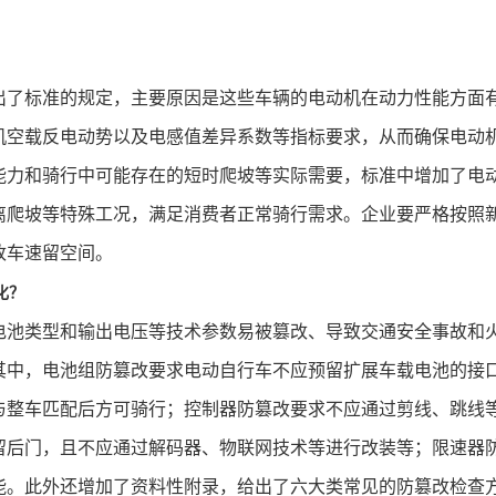
出了标准的规定，主要原因是这些车辆的电动机在动力性能方面
机空载反电动势以及电感值差异系数等指标要求，从而确保电动
载重能力和骑行中可能存在的短时爬坡等实际需要，标准中增加了
离爬坡等特殊工况，满足消费者正常骑行需求。企业要严格按照
改车速留空间。
化？
电池类型和输出电压等技术参数易被篡改、导致交通安全事故和
其中，电池组防篡改要求电动自行车不应预留扩展车载电池的接
与整车匹配后方可骑行；控制器防篡改要求不应通过剪线、跳线
留后门，且不应通过解码器、物联网技术等进行改装等；限速器
能。此外还增加了资料性附录，给出了六大类常见的防篡改检查