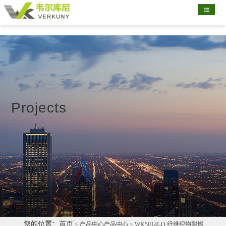
首
页
关
于
新
我
闻
产
们
资
品
配
Projects
讯
展
置
部
示
清
分
联
单
客
系
户
我
们
您的位置：
首页
> 产品中心产品中心 > WK5014I-Q 纤维织物耐燃