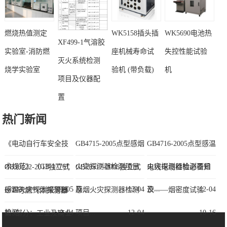
燃烧热值测定
WK5158插头插
WK5690电池热
XF499-1气溶胶
实验室-消防燃
座机械寿命试
失控性能试验
灭火系统检测
烧学实验室
验机 (带负载)
机
项目及仪器配
置
热门新闻
《电动自行车安全技
GB4715-2005点型感烟
GB4716-2005点型感温
术规范》（GB 17761
火灾探测器检测项目
火灾探测器检测项目
GB30122-2013独立式
GB20517-2006独立式
电线电缆检验必备知
—202...
03-05
及...
12-04
及...
12-04
感温火灾探测报警器
感烟火灾探测器检测
识——烟密度试验
B/T 可燃气体探测器
检测...
12-04
项目...
12-04
10-16
第3部分：工业及商业