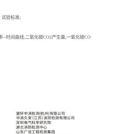
定》试验标准;
放率--时间曲线,二氧化碳CO2产生量,一氧化碳CO