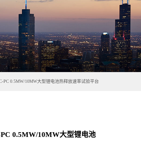
7C-PC 0.5MW/10MW⼤型锂电池热释放速率试验平台
C-PC 0.5MW/10MW⼤型锂电池