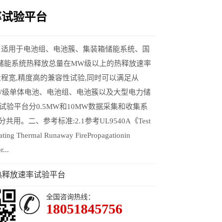
率试验平台
.1适用于电池组、电池簇、集装箱储能系统、国
储能系统热释放总量在MW级以上的热释放速率
于量程宽,精度高的兼容性试验,同时可以满足从
0MW级单体电池、电池组、电池簇以及大型电力储
3试验平台分0.5MW和10MW数据采集和收集系
共用。二、参考标准:2.1参考UL9540A《Test
ating Thermal Runaway FirePropagationin
...
热释放速率试验平台
全国咨询热线：
18051845756