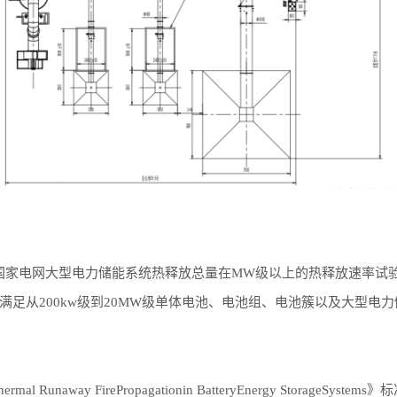
、国家电网大型电力储能系统热释放总量在MW级以上的热释放速率试验
满足从200kw级到20MW级单体电池、电池组、电池簇以及大型电力储
ermal Runaway FirePropagationin BatteryEnergy StorageSystems》标