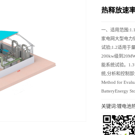
热释放速
一、适用范围:1
家电网大型电力
试验;1.2适用
200kw级到2
能系统试验。1.
统,分析和控制部分
Method for Evalu
BatteryEnergy Stor
关键词:锂电池