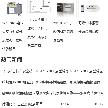
电气火灾模拟
WK5204C电气
WK5017C汽车
可燃气体报警
试验、监控以
火灾（短路过
内饰材料燃烧
器防爆测试箱
及教学演示实
流放弧）模拟
试验机
验室原理
试验设备
热门新闻
《电动自行车安全技
GB4715-2005点型感烟
GB4716-2005点型感温
术规范》（GB 17761
火灾探测器检测项目
火灾探测器检测项目
GB30122-2013独立式
GB20517-2006独立式
电线电缆检验必备知
—202...
03-05
及...
12-04
及...
12-04
感温火灾探测报警器
感烟火灾探测器检测
识——烟密度试验
B/T 可燃气体探测器
检测...
12-04
项目...
12-04
10-16
第3部分：工业及商业