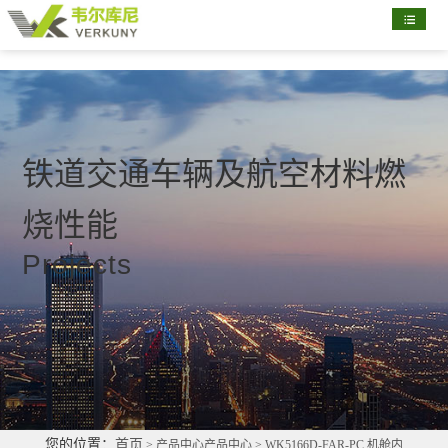
首
页
关
于
新
我
闻
产
铁道交通车辆及航空材料燃
们
资
品
配
烧性能
讯
展
置
部
Projects
示
清
分
联
单
客
系
户
我
们
您的位置：
首页
> 产品中心产品中心 > WK5166D-FAR-PC 机舱内