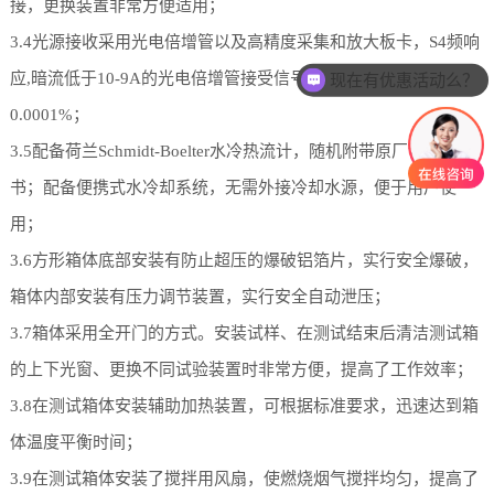
接，更换装置非常方便适用；
3.4光源接收采用光电倍增管以及高精度采集和放大板卡，S4频响
现在有优惠活动么？
应,暗流低于10-9A的光电倍增管接受信号，透光率精度可达到
可以介绍下你们的产品么？
0.0001%；
3.5配备荷兰Schmidt-Boelter水冷热流计，随机附带原厂计量证
书；配备便携式水冷却系统，无需外接冷却水源，便于用户使
用；
3.6方形箱体底部安装有防止超压的爆破铝箔片，实行安全爆破，
箱体内部安装有压力调节装置，实行安全自动泄压；
3.7箱体采用全开门的方式。安装试样、在测试结束后清洁测试箱
的上下光窗、更换不同试验装置时非常方便，提高了工作效率；
3.8在测试箱体安装辅助加热装置，可根据标准要求，迅速达到箱
体温度平衡时间；
3.9在测试箱体安装了搅拌用风扇，使燃烧烟气搅拌均匀，提高了