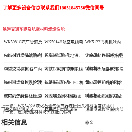
了解更多设备信息联系我们18051845756微信同号
铁道交通车辆及航空材料燃烧性能
WK5081C汽车管道及
WK5014H航空电线电
WK5122飞机机舱内
内饰材料燃烧试验机
缆燃烧试验机
非金属材料燃烧性能
WK5017C汽车内饰材
WK5254-PC（地铁、
WK5296-PC飞机机载
试验机
料燃烧试验机
高铁）风洞试验台
设备防火/耐火试验设
GB38262-2019客车内
WK5081C车辆用电线
WK5205 航空用软
备
饰材料燃烧特性检测
抗延燃试验机
管、硬管组件的防火
WK5017-TD特定种类
WK5166D-FAR-PC 机
WK5122-HF 航空材
项目...
试验机
汽车内饰材料 垂直燃
舱内非金属材料烟密
料水平阻燃测试仪
WK5122 航空材料 60
WK5122-VF 航空材
WK5295 OSU热释放
上一篇：
WK5492A液化石油气调节器连接接头机械强度试验机
烧试...
度试...
° 45°燃烧测试仪
料垂直阻燃测试仪
速率测试仪/机舱内部
下一篇：
屋顶暴露材料防火性能试验机
相关信息
非金...