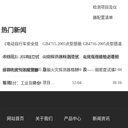
检测项目及仪
器配置清单
热门新闻
《电动自行车安全技
GB4715-2005点型感烟
GB4716-2005点型感温
术规范》（GB 17761
火灾探测器检测项目
火灾探测器检测项目
GB30122-2013独立式
GB20517-2006独立式
电线电缆检验必备知
—202...
03-05
及...
12-04
及...
12-04
感温火灾探测报警器
感烟火灾探测器检测
识——烟密度试验
B/T 可燃气体探测器
检测...
12-04
项目...
12-04
10-16
第3部分：工业及商业
用...
09-21
网站首页
关于我们
产品中心
新闻资讯