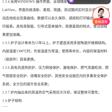
现在有优惠活动么？
1.3.4.采用WINDOWS 操作界面、全球精密设备专用开发软件
LabView，界面风格清新、美观、简捷。测试期间实时显示测量结果并
动态地绘出完美曲线，数据可以永久保存、调阅和打印输出,可直接打
印报表。具有高智能、引导式菜单操作，简便直观的特点，使试验结
果更加准确。
1.3.5.炉子设计寿命为15年以上，炉子建造采用多层陶瓷纤维棉结构。
内层温度1300℃时，外层温度为常温；使用寿命长，内层的保温材料
（易损件）容易更换。
1.3.6.具有风道热防护、压力释放保护、漏电保护、燃气泄漏检测、燃
气管路安全防护、烧嘴安全防护、其他安全设施在内的多重安全保护
系统，全方位的提升安全系数；
1.3.7.炉内抽出来的高温热空气采用风冷冷却，保证整体可靠性；
1.4.炉子结构:
......
1.4.1.炉体结构：为水平炉结构，炉膛尺寸为试验炉膛尺寸(D)4.2米