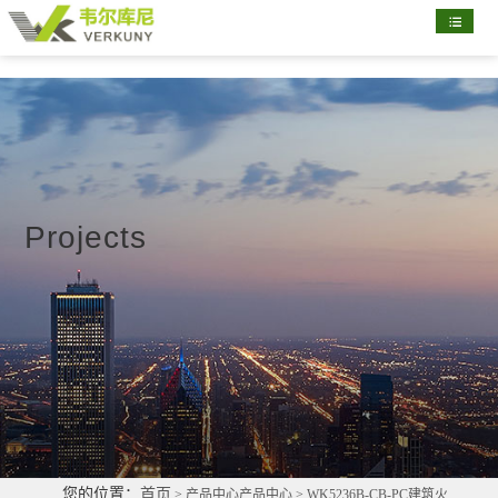
首
页
关
于
新
我
闻
产
们
资
品
配
Projects
讯
展
置
部
示
清
分
联
单
客
系
户
我
们
您的位置：
首页
> 产品中心产品中心 > WK5236B-CB-PC建筑火