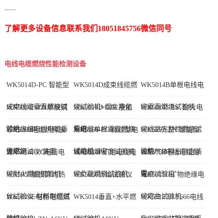
......
×(W)3米 ×(H)2.5米。试验炉外壳材质及厚度：钢材采用Q355/Q235A，
钢材厚度不低于3毫米；隔热保温层为陶瓷纤维棉毡（30mm 厚），耐
了解更多设备信息联系我们18051845756微信同号
火棉砖为陶瓷纤维砖（300mm 厚），耐火层为含锆陶瓷纤维棉
（30mm 厚）。
电线电缆燃烧性能检测设备
WK5014D-PC 智能型
WK5014D成束线缆燃
WK5014B单根电线电
成束线缆垂直燃烧试
烧试验机+烟尘净化
缆垂直燃烧试验机
WK5014F-ZN单根铜
WK5014B-GJB 舰船
WK5014J-BS 耐火电
验机
系统
芯绝缘细电线电缆垂
用电缆单根垂直燃烧
缆线路完整性燃烧试
WK5260电缆热释放
WK5166-PC 微控型电
WK5192-ZN 智能型
直燃烧...
试验机...
验机
速率测试仪/装置
线电缆烟密度试验机
卤酸气体释出测定装
WK5014J-PC电线电
WK5014P矿用电线电
WK5058电线电缆耐
置
缆耐火燃烧试验机
缆负载燃烧试验机
电痕试验机
WK5055触摸屏灼热
WK5056针焰试验仪
WK5015G矿物绝缘电
丝试验仪-材料耐燃试
缆弯曲试验机
WK5014E电梯电缆燃
WK5014垂直+水平燃
WK5112 UL1666电线