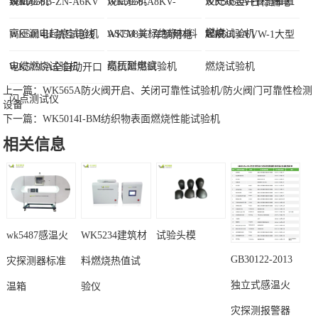
验机-...
烧试验机
烧试验机
及光缆竖井管道垂直
WK5058B-ZN-A6KV
WK5058-A8KV-
WK5058A 日标漏电
燃烧...
高压漏电起痕试验机
ASTM 美标绝缘材料
起痕试验机
WK5014H 航空电线
WK5081C 车辆用电
WK5014A VW-1大型
高压耐电痕...
电缆燃烧试验机
缆抗延燃试验机
燃烧试验机
WK5195A全自动开口
上一篇：
WK565A防火阀开启、关闭可靠性试验机/防火阀门可靠性检测
闪点测试仪
设备
下一篇：
WK5014I-BM纺织物表面燃烧性能试验机
相关信息
wk5487感温火
WK5234建筑材
试验头模
GB30122-2013
灾探测器标准
料燃烧热值试
独立式感温火
温箱
验仪
灾探测报警器