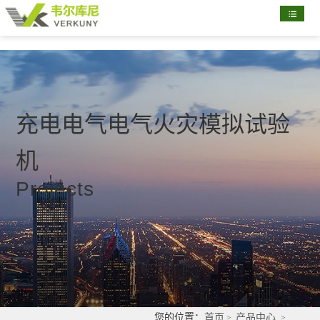
首
页
关
于
新
我
闻
产
充电电气电气火灾模拟试验
们
资
品
配
机
讯
展
置
部
Projects
示
清
分
联
单
客
系
户
我
们
您的位置：
首页
产品中心
>
>